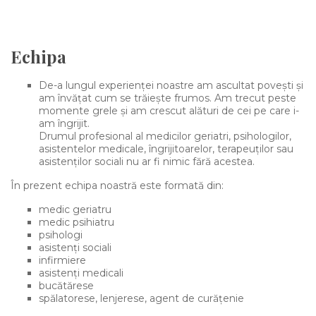
Echipa
De-a lungul experienței noastre am ascultat povești și
am învățat cum se trăiește frumos. Am trecut peste
momente grele și am crescut alături de cei pe care i-
am îngrijit.
Drumul profesional al medicilor geriatri, psihologilor,
asistentelor medicale, îngrijitoarelor, terapeuților sau
asistenților sociali nu ar fi nimic fără acestea.
În prezent echipa noastră este formată din:
medic geriatru
medic psihiatru
psihologi
asistenți sociali
infirmiere
asistenți medicali
bucătărese
spălatorese, lenjerese, agent de curățenie