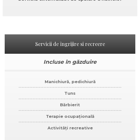
Servicii de îngrijire si recreere
Incluse în găzduire
Manichiură, pedichiură
Tuns
Bărbierit
Terapie ocupațională
Activități recreative