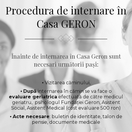
Procedura de internare în
Casa GERON
Înainte de internarea în Casa Geron sunt
necesari următorii pași:
⦁ Vizitarea căminului,
⦁
După
internarea în cămin se va face o
evaluare geriatrica
efectuată de către medicul
geriatru, psihologul Fundației Geron, Asistent
Social, Asistent Medical (cost evaluare 500 ron)
⦁
Acte necesare
: buletin de identitate, talon de
pensie, documente medicale