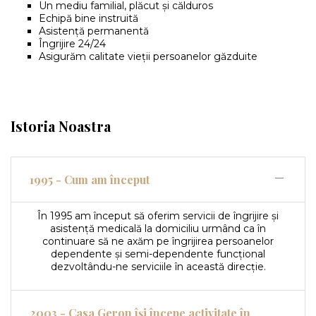
Un mediu familial, plăcut și călduros
Echipă bine instruită
Asistență permanentă
Îngrijire 24/24
Asigurăm calitate vieții persoanelor găzduite
Istoria Noastra
1995 - Cum am început
În 1995 am început să oferim servicii de îngrijire și
asistență medicală la domiciliu urmând ca în
continuare să ne axăm pe îngrijirea persoanelor
dependente și semi-dependente funcțional
dezvoltându-ne serviciile în această direcție.
2003 - Casa Geron își începe activitate în