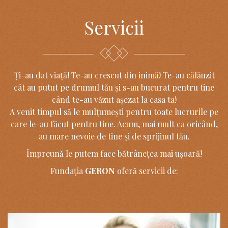
Servicii
Ți-au dat viață! Te-au crescut din inimă! Te-au călăuzit
cât au putut pe drumul tău și s-au bucurat pentru tine
când te-au văzut așezat la casa ta!
A venit timpul să le mulțumești pentru toate lucrurile pe
care le-au făcut pentru tine. Acum, mai mult ca oricând,
au mare nevoie de tine și de sprijinul tău.
Împreună le putem face bătrânețea mai ușoară!
Fundația
GERON
oferă servicii de: