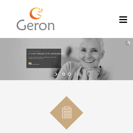
Alege Serviciile Premium
A venit timpul să le mulțumești!
Scopul nostru este să facem o diferență prin servicii de
calitate pentru tine și familia ta.
Serviciile Noastre