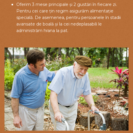
Oferim 3 mese principale și 2 gustări în fiecare zi.
Pentru cei care țin regim asigurăm alimentație
specială. De asemenea, pentru persoanele în stadii
avansate de boală și la cei nedeplasabili le
administrăm hrana la pat.