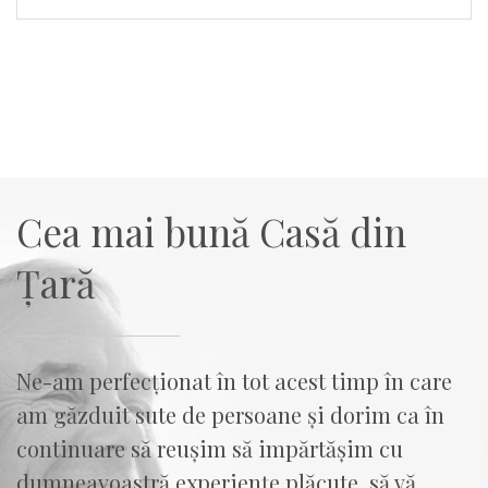
Cea mai bună Casă din
Țară
Ne-am perfecționat în tot acest timp în care
am găzduit sute de persoane și dorim ca în
continuare să reușim să impărtășim cu
dumneavoastră experiențe plăcute, să vă