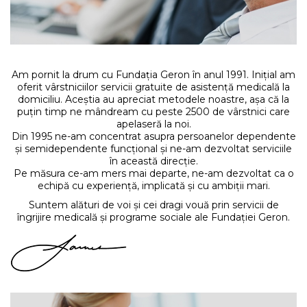
Am pornit la drum cu Fundația Geron în anul 1991. Inițial am
oferit vârstniciilor servicii gratuite de asistență medicală la
domiciliu. Aceștia au apreciat metodele noastre, așa că la
puțin timp ne mândream cu peste 2500 de vârstnici care
apelaseră la noi.
Din 1995 ne-am concentrat asupra persoanelor dependente
și semidependente funcțional și ne-am dezvoltat serviciile
în această direcție.
Pe măsura ce-am mers mai departe, ne-am dezvoltat ca o
echipă cu experiență, implicată și cu ambiții mari.
Suntem alături de voi și cei dragi vouă prin servicii de
îngrijire medicală și programe sociale ale Fundației Geron.