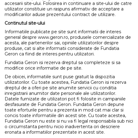
accesarii site-ului. Folosirea in continuare a site-ului de catre
utilizator constituie un raspuns afirmativ de acceptare a
modificarilor aduse prezentului contract de utilizare.
Continutul site-ului
Informatiile publicate pe site sunt informatii de interes
general despre www.geron.ro, produsele comercializate de
acesta, ale partenerilor sai, opiniile utilizatorilor despre
produse, cat si alte informatii considerate de Fundatia
Geron ca fiind de interes pentru utilizatori.
Fundatia Geron isi rezerva dreptul sa completeze si sa
modifice orice informatie de pe site.
De obicei, informatiile sunt puse gratuit la dispozitia
utilizatorilor. Cu toate acestea, Fundatia Geron isi rezerva
dreptul de a oferi pe site anumite servicii cu conditia
inregistrarii anumitor date personale ale utilizatorilor.
Datele furnizate de utilizatori pot fi folosite in campaniile
desfasurate de Fundatia Geron. Fundatia Geron depune
toate eforturile pentru a prezenta in mod cat mai clar si
concis toate informatiile din acest site. Cu toate acestea,
Fundatia Geron nu este si nu va fi legal responsabila sub nici
o circumstanta pentru nicio inadvertenta ori descriere
eronata a informatiilor prezentate in acest site.