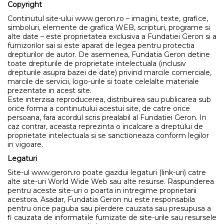
Copyright
Continutul site-ului www.geron.ro – imagini, texte, grafice,
simboluri, elemente de grafica WEB, scripturi, programe si
alte date – este proprietatea exclusiva a Fundatiei Geron si a
furnizorilor sai si este aparat de legea pentru protectia
drepturilor de autor. De asemenea, Fundatia Geron detine
toate drepturile de proprietate intelectuala (inclusiv
drepturile asupra bazei de date) privind marcile comerciale,
marcile de servicii, logo-urile si toate celelalte materiale
prezentate in acest site.
Este interzisa reproducerea, distribuirea sau publicarea sub
orice forma a continutului acestui site, de catre orice
persoana, fara acordul scris prealabil al Fundatiei Geron. In
caz contrar, aceasta reprezinta o incalcare a dreptului de
proprietate intelectuala si se sanctioneaza conform legilor
in vigoare.
Legaturi
Site-ul www.geron.ro poate gazdui legaturi (link-uri) catre
alte site-uri World Wide Web sau alte resurse. Raspunderea
pentru aceste site-uri o poarta in intregime proprietarii
acestora. Asadar, Fundatia Geron nu este responsabila
pentru orice paguba sau pierdere cauzata sau presupusa a
fi cauzata de informatiile furnizate de site-urile sau resursele