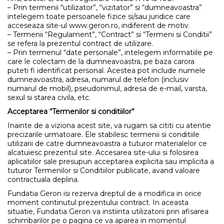
– Prin termenii “utilizator”, “vizitator” si “dumneavoastra”
intelegem toate persoanele fizice si/sau juridice care
acceseaza site-ul www.geron.ro, indiferent de motiv.
– Termenii “Regulament”, “Contract” si “Termeni si Conditii”
se refera la prezentul contract de utilizare.
– Prin termenul “date personale”, intelegem informatiile pe
care le colectam de la dumneavoastra, pe baza carora
puteti fi identificat personal. Acestea pot include numele
dumneavoastra, adresa, numarul de telefon (inclusiv
numarul de mobil), pseudonimul, adresa de e-mail, varsta,
sexul si starea civila, etc.
Acceptarea “Termenilor si conditiilor”
Inainte de a viziona acest site, va rugam sa cititi cu atentie
precizarile urmatoare. Ele stabilesc termenii si conditiile
utilizarii de catre dumneavoastra a tuturor materialelor ce
alcatuiesc prezentul site. Accesarea site-ului si folosirea
aplicatiilor sale presupun acceptarea explicita sau implicita a
tuturor Termenilor si Conditiilor publicate, avand valoare
contractuala deplina.
Fundatia Geron isi rezerva dreptul de a modifica in orice
moment continutul prezentului contract. In aceasta
situatie, Fundatia Geron va instiinta utilizatorii prin afisarea
schimbarilor pe o pagina ce va aparea in momentul